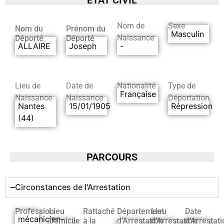
Nom de
Sexe
Nom du
Prénom du
Masculin
Naissance
Déporté
Déporté
ALLAIRE
Joseph
-
Lieu de
Date de
Nationalité
Type de
Française
Naissance
Naissance
Déportation
Nantes
15/01/1905
Répression
(44)
PARCOURS
Circonstances de l'Arrestation
Profession
Lieu
Rattaché
Département
Lieu
Date
mécanicien-
Domicile
à la
d’Arrestation
d’Arrestation
d’Arrestati