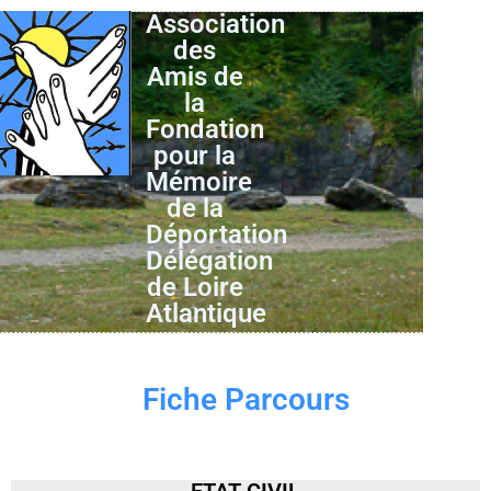
Association
des
Amis de
la
Fondation
pour la
Mémoire
de la
Déportation
Délégation
de Loire
Atlantique
Fiche Parcours
ETAT CIVIL