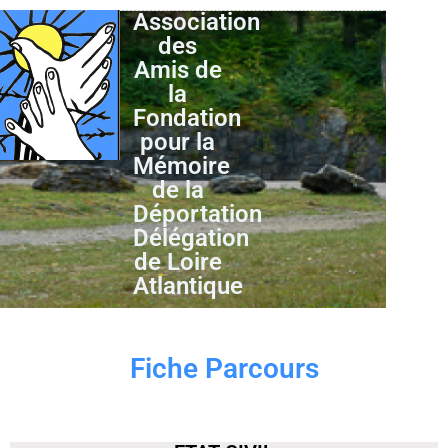
Association
des
Amis de
la
Fondation
pour la
Mémoire
de la
Déportation
Délégation
de Loire
Atlantique
Fiche Parcours