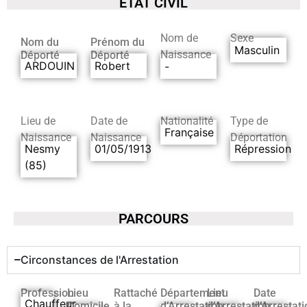
ETAT CIVIL
Nom de
Sexe
Nom du
Prénom du
Masculin
Naissance
Déporté
Déporté
ARDOUIN
Robert
-
Lieu de
Date de
Nationalité
Type de
Française
Naissance
Naissance
Déportation
Nesmy
01/05/1913
Répression
(85)
PARCOURS
Circonstances de l'Arrestation
Profession
Lieu
Rattaché
Département
Lieu
Date
Chauffeur
Domicile
à la
d’Arrestation
d’Arrestation
d’Arrestati