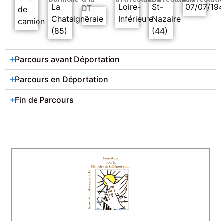
La
Loire-
St-
07/07/19
DT
de
-
Chataigneraie
Inférieure
Nazaire
camion
(85)
(44)
Parcours avant Déportation
Parcours en Déportation
Fin de Parcours