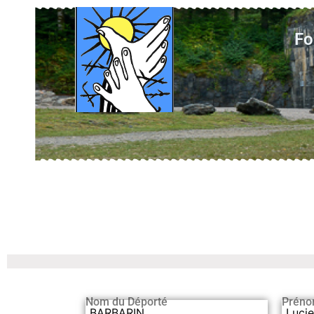
Fo
Nom du Déporté
Préno
BARBARIN
Luci