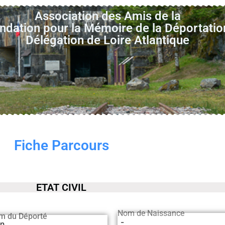
Association des Amis de la
ndation pour la Mémoire de la Déportatio
Délégation de Loire Atlantique
Fiche Parcours
ETAT CIVIL
Nom de Naissance
m du Déporté
-
en