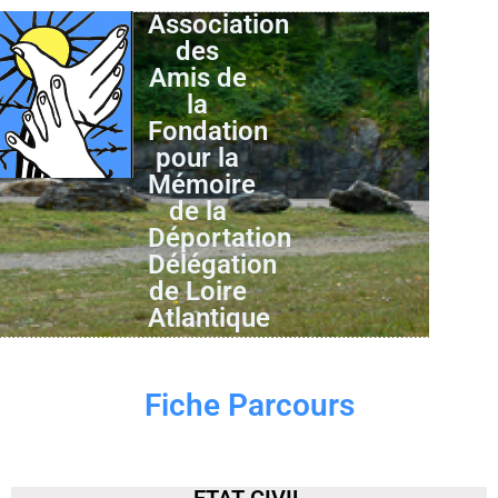
Association
des
Amis de
la
Fondation
pour la
Mémoire
de la
Déportation
Délégation
de Loire
Atlantique
Fiche Parcours
ETAT CIVIL