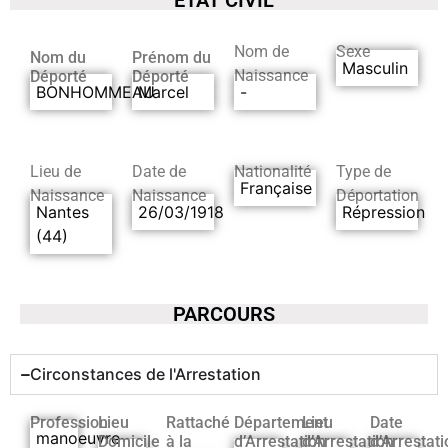
Nom de
Sexe
Nom du
Prénom du
Masculin
Naissance
Déporté
Déporté
BONHOMMEAU
Marcel
-
Lieu de
Date de
Nationalité
Type de
Française
Naissance
Naissance
Déportation
Nantes
26/03/1918
Répression
(44)
PARCOURS
Circonstances de l'Arrestation
Profession
Lieu
Rattaché
Département
Lieu
Date
manoeuvre
Domicile
à la
d’Arrestation
d’Arrestation
d’Arrestati