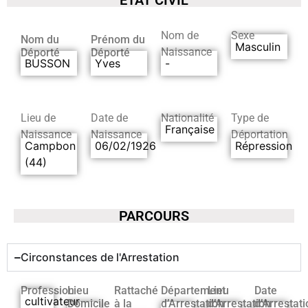
Nom de
Sexe
Nom du
Prénom du
Masculin
Naissance
Déporté
Déporté
BUSSON
Yves
-
Lieu de
Date de
Nationalité
Type de
Française
Naissance
Naissance
Déportation
Campbon
06/02/1926
Répression
(44)
PARCOURS
Circonstances de l'Arrestation
Profession
Lieu
Rattaché
Département
Lieu
Date
cultivateur
Domicile
à la
d’Arrestation
d’Arrestation
d’Arrestati