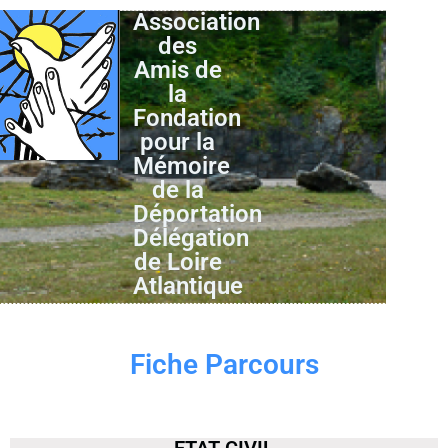
Association
des
Amis de
la
Fondation
pour la
Mémoire
de la
Déportation
Délégation
de Loire
Atlantique
Fiche Parcours
ETAT CIVIL