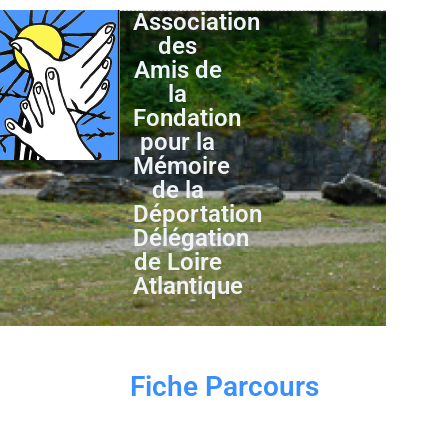
Association
des
Amis de
la
Fondation
pour la
Mémoire
de la
Déportation
Délégation
de Loire
Atlantique
Fiche Parcours