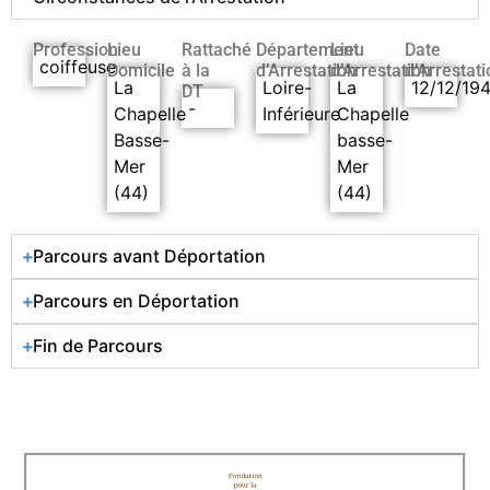
Profession
Lieu
Rattaché
Département
Lieu
Date
coiffeuse
Domicile
à la
d’Arrestation
d’Arrestation
d’Arrestati
La
Loire-
La
12/12/19
DT
-
Chapelle
Inférieure
Chapelle
Basse-
basse-
Mer
Mer
(44)
(44)
Parcours avant Déportation
Parcours en Déportation
Fin de Parcours