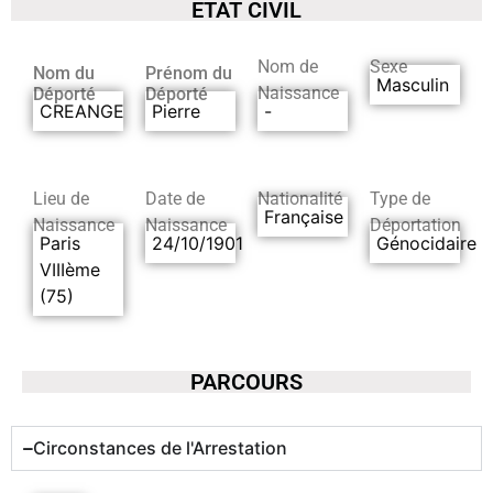
ETAT CIVIL
Nom de
Sexe
Nom du
Prénom du
Masculin
Naissance
Déporté
Déporté
CREANGE
Pierre
-
Lieu de
Date de
Nationalité
Type de
Française
Naissance
Naissance
Déportation
Paris
24/10/1901
Génocidaire
VIIIème
(75)
PARCOURS
Circonstances de l'Arrestation