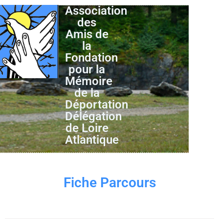
Association
des
Amis de
la
Fondation
pour la
Mémoire
de la
Déportation
Délégation
de Loire
Atlantique
Fiche Parcours