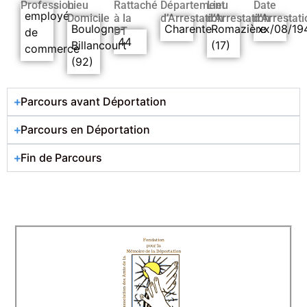
Profession
Lieu
Rattaché
Département
Lieu
Date
employé
Domicile
à la
d’Arrestation
d’Arrestation
d’Arrestati
Boulogne-
Charente
Romazière
xx/08/19
DT
de
44
Billancourt
(17)
commerce
(92)
Parcours avant Déportation
Parcours en Déportation
Fin de Parcours