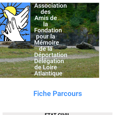
Association
des
Amis de
la
Fondation
pour la
Mémoire
de la
Déportation
Délégation
de Loire
Atlantique
Fiche Parcours
ETAT CIVIL