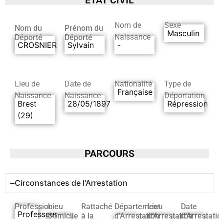
Nom de
Sexe
Nom du
Prénom du
Masculin
Naissance
Déporté
Déporté
CROSNIER
Sylvain
-
Lieu de
Date de
Nationalité
Type de
Française
Naissance
Naissance
Déportation
Brest
28/05/1897
Répression
(29)
PARCOURS
Circonstances de l'Arrestation
Profession
Lieu
Rattaché
Département
Lieu
Date
Professeur
Domicile
à la
d’Arrestation
d’Arrestation
d’Arrestati