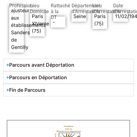
Profession
Lieu
Rattaché
Département
Lieu
Date
ajusteur
Domicile
à la
d’Arrestation
d’Arrestation
d’Arrestati
Paris
Seine
Paris
11/02/19
DT
aux
-
XIVeme
(75)
établissements
(75)
Sanders
de
Gentilly
Parcours avant Déportation
Parcours en Déportation
Fin de Parcours