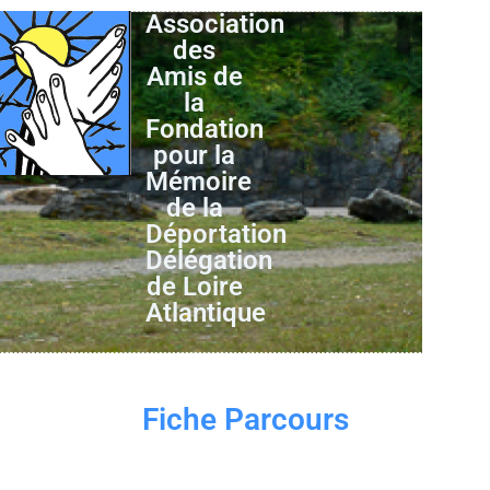
Association
des
Amis de
la
Fondation
pour la
Mémoire
de la
Déportation
Délégation
de Loire
Atlantique
Fiche Parcours