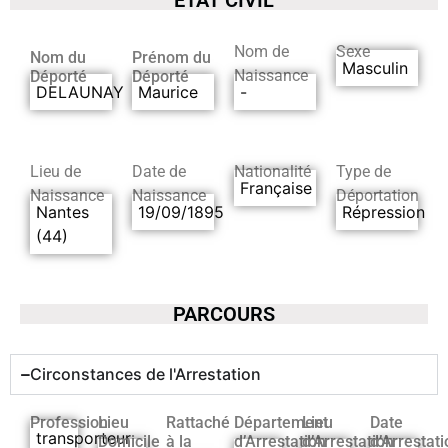
Nom de
Sexe
Nom du
Prénom du
Masculin
Naissance
Déporté
Déporté
DELAUNAY
Maurice
-
Lieu de
Date de
Nationalité
Type de
Française
Naissance
Naissance
Déportation
Nantes
19/09/1895
Répression
(44)
PARCOURS
Circonstances de l'Arrestation
Profession
Lieu
Rattaché
Département
Lieu
Date
transporteur
Domicile
à la
d’Arrestation
d’Arrestation
d’Arrestati