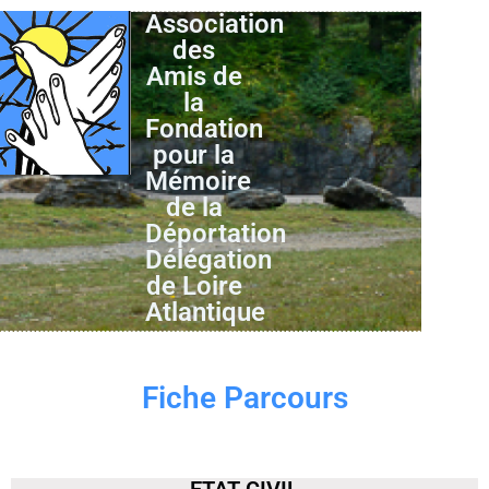
Association
des
Amis de
la
Fondation
pour la
Mémoire
de la
Déportation
Délégation
de Loire
Atlantique
Fiche Parcours
ETAT CIVIL