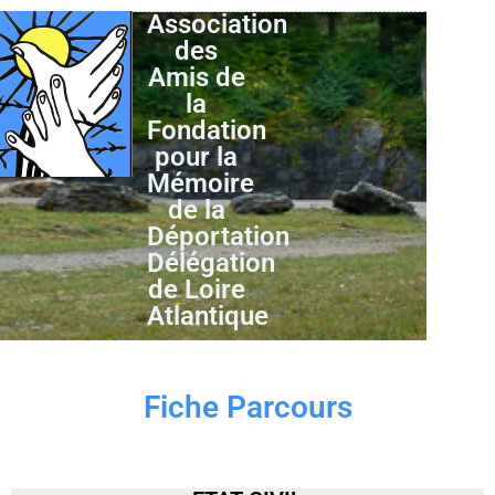
Association
des
Amis de
la
Fondation
pour la
Mémoire
de la
Déportation
Délégation
de Loire
Atlantique
Fiche Parcours