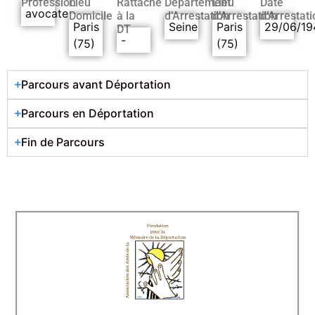
Profession
Lieu
Rattaché
Département
Lieu
Date
avocate
Domicile
à la
d’Arrestation
d’Arrestation
d’Arrestati
Paris
Seine
Paris
29/06/19
DT
-
(75)
(75)
Parcours avant Déportation
Parcours en Déportation
Fin de Parcours