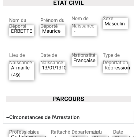
ETAT CIVIL
Nom de
Sexe
Nom du
Prénom du
Masculin
Naissance
Déporté
Déporté
ERBETTE
Maurice
-
Lieu de
Date de
Nationalité
Type de
Française
Naissance
Naissance
Déportation
Armaille
13/01/1910
Répression
(49)
PARCOURS
Circonstances de l'Arrestation
Profession
Lieu
Rattaché
Département
Lieu
Date
Cultivateur