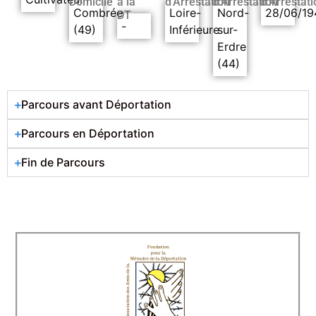
Domicile
à la
d’Arrestation
d’Arrestation
d’Arrestati
Combrée
Loire-
Nord-
28/06/19
DT
-
(49)
Inférieure
sur-
Erdre
(44)
Parcours avant Déportation
Parcours en Déportation
Fin de Parcours