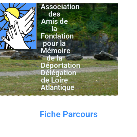
Association
des
Amis de
la
Fondation
pour la
Mémoire
de la
Déportation
Délégation
de Loire
Atlantique
Fiche Parcours