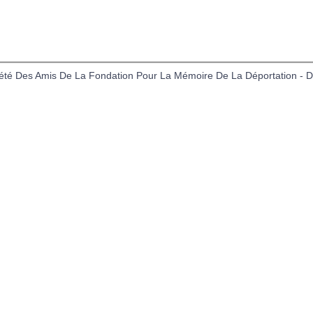
gales
Politique des Cookies
Formulaire de Contact
été Des Amis De La Fondation Pour La Mémoire De La Déportation - Dé