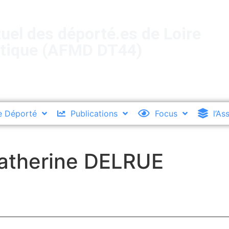
uel des déporté.es de Loire
ntique (AFMD DT44)
e Déporté
Publications
Focus
l’As
atherine DELRUE