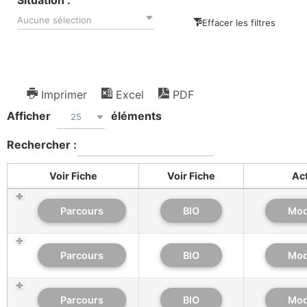
Situation :
Aucune sélection
Effacer les filtres
Imprimer
Excel
PDF
Afficher
éléments
25
Rechercher :
Voir Fiche
Voir Fiche
Ac
Parcours
BIO
Mod
Parcours
BIO
Mod
Parcours
BIO
Mod