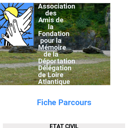
Association
des
Amis de
la
Fondation
pour la
Mémoire
de la
Déportation
Délégation
de Loire
Atlantique
Fiche Parcours
ETAT CIVIL