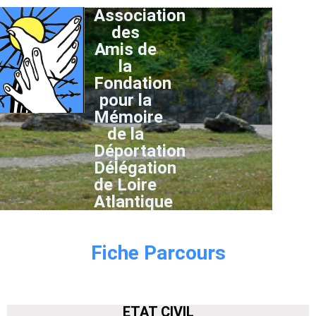
Association
des
Amis de
la
Fondation
pour la
Mémoire
de la
Déportation
Délégation
de Loire
Atlantique
Fiche Parcours
ETAT CIVIL