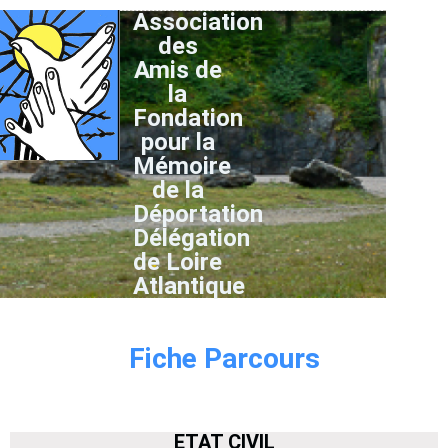
Association
des
Amis de
la
Fondation
pour la
Mémoire
de la
Déportation
Délégation
de Loire
Atlantique
Fiche Parcours
ETAT CIVIL