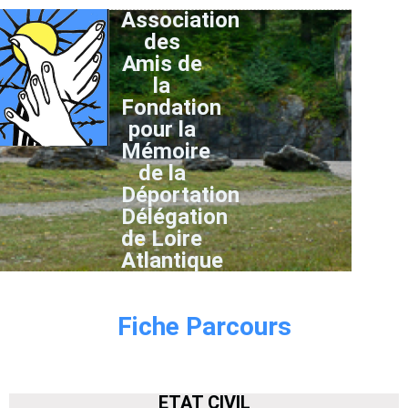
Association
des
Amis de
la
Fondation
pour la
Mémoire
de la
Déportation
Délégation
de Loire
Atlantique
Fiche Parcours
ETAT CIVIL