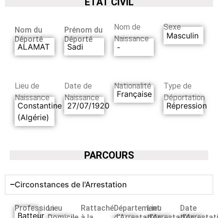
ETAT CIVIL
Nom de
Sexe
Nom du
Prénom du
Masculin
Naissance
Déporté
Déporté
ALAMAT
Sadi
-
Lieu de
Date de
Nationalité
Type de
Française
Naissance
Naissance
Déportation
Constantine
27/07/1920
Répression
(Algérie)
PARCOURS
Circonstances de l'Arrestation
Profession
Lieu
Rattaché
Département
Lieu
Date
Batteur
Domicile
à la
d’Arrestation
d’Arrestation
d’Arrestat