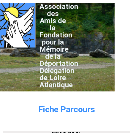
Association
des
Amis de
la
Fondation
pour la
Mémoire
de la
Déportation
Délégation
de Loire
Atlantique
Fiche Parcours