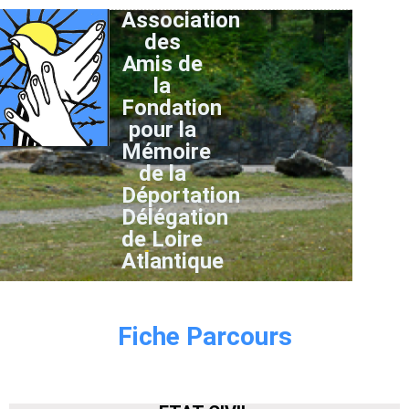
Association
des
Amis de
la
Fondation
pour la
Mémoire
de la
Déportation
Délégation
de Loire
Atlantique
Fiche Parcours