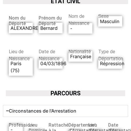
ETAT CIVIL
Nom de
Sexe
Nom du
Prénom du
Masculin
Naissance
Déporté
Déporté
ALEXANDRE
Bernard
-
Lieu de
Date de
Nationalité
Type de
Française
Naissance
Naissance
Déportation
Paris
04/03/1896
Répression
(75)
PARCOURS
Circonstances de l'Arrestation
Profession
Lieu
Rattaché
Département
Lieu
Date
-
Domicile
à la
d’Arrestation
d’Arrestation
d’Arrestat