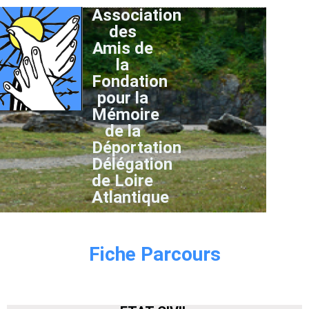
Association
des
Amis de
la
Fondation
pour la
Mémoire
de la
Déportation
Délégation
de Loire
Atlantique
Fiche Parcours