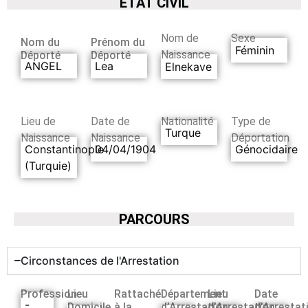
ETAT CIVIL
Nom de
Sexe
Nom du
Prénom du
Féminin
Naissance
Déporté
Déporté
ANGEL
Lea
Elnekave
Lieu de
Date de
Nationalité
Type de
Turque
Naissance
Naissance
Déportation
Constantinople
04/04/1904
Génocidaire
(Turquie)
PARCOURS
Circonstances de l'Arrestation
Profession
Lieu
Rattaché
Département
Lieu
Date
-
Domicile
à la
d’Arrestation
d’Arrestation
d’Arrestat