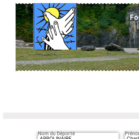
Fo
Nom du Déporté
Préno
APPOLINAIRE
Char