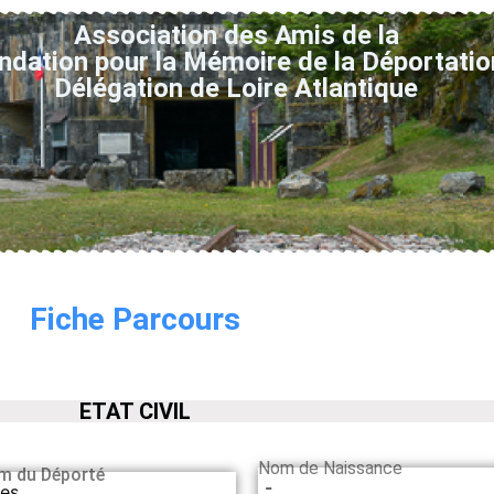
Association des Amis de la
ndation pour la Mémoire de la Déportatio
Délégation de Loire Atlantique
Fiche Parcours
ETAT CIVIL
Nom de Naissance
m du Déporté
-
les