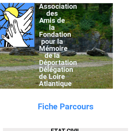
Association
des
Amis de
la
Fondation
pour la
Mémoire
de la
Déportation
Délégation
de Loire
Atlantique
Fiche Parcours
ETAT CIVIL