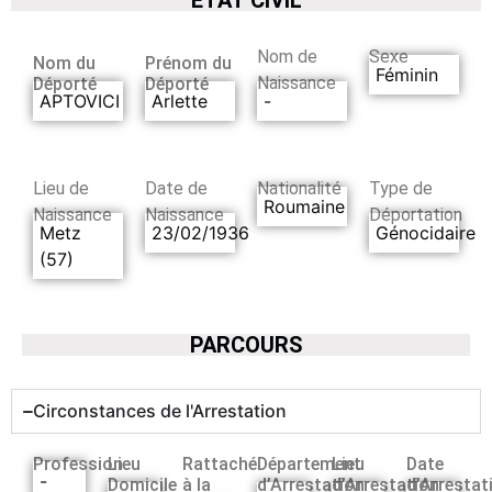
Nom de
Sexe
Nom du
Prénom du
Féminin
Naissance
Déporté
Déporté
APTOVICI
Arlette
-
Lieu de
Date de
Nationalité
Type de
Roumaine
Naissance
Naissance
Déportation
Metz
23/02/1936
Génocidaire
(57)
PARCOURS
Circonstances de l'Arrestation
Profession
Lieu
Rattaché
Département
Lieu
Date
-
Domicile
à la
d’Arrestation
d’Arrestation
d’Arrestat