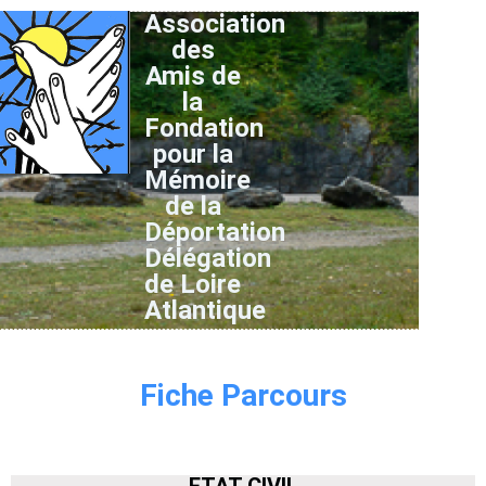
Association
des
Amis de
la
Fondation
pour la
Mémoire
de la
Déportation
Délégation
de Loire
Atlantique
Fiche Parcours
ETAT CIVIL