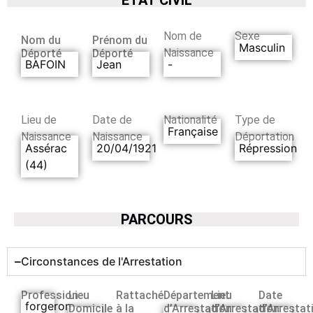
Nom de
Sexe
Nom du
Prénom du
Masculin
Naissance
Déporté
Déporté
BAFOIN
Jean
-
Lieu de
Date de
Nationalité
Type de
Française
Naissance
Naissance
Déportation
Assérac
20/04/1921
Répression
(44)
PARCOURS
Circonstances de l'Arrestation
Profession
Lieu
Rattaché
Département
Lieu
Date
forgeron
Domicile
à la
d’Arrestation
d’Arrestation
d’Arrestat