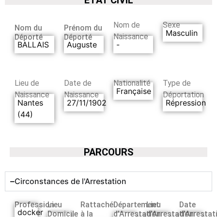
Nom de
Sexe
Nom du
Prénom du
Masculin
Naissance
Déporté
Déporté
BALLAIS
Auguste
-
Lieu de
Date de
Nationalité
Type de
Française
Naissance
Naissance
Déportation
Nantes
27/11/1902
Répression
(44)
PARCOURS
Circonstances de l'Arrestation
Profession
Lieu
Rattaché
Département
Lieu
Date
docker
Domicile
à la
d’Arrestation
d’Arrestation
d’Arrestat