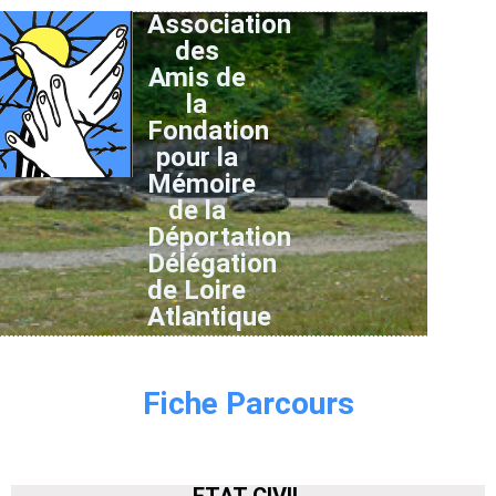
Association
des
Amis de
la
Fondation
pour la
Mémoire
de la
Déportation
Délégation
de Loire
Atlantique
Fiche Parcours
ETAT CIVIL