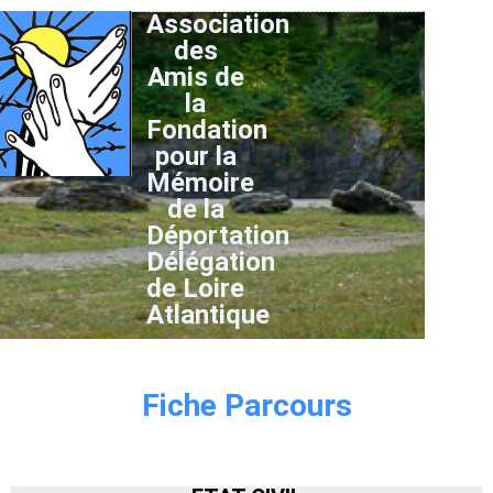
Association
des
Amis de
la
Fondation
pour la
Mémoire
de la
Déportation
Délégation
de Loire
Atlantique
Fiche Parcours