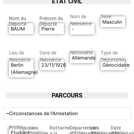
ETAT CIVIL
Nom de
Sexe
Nom du
Prénom du
Masculin
Naissance
Déporté
Déporté
BAUM
Pierre
-
Lieu de
Date de
Nationalité
Type de
Allemande
Naissance
Naissance
Déportation
Berlin
23/11/1926
Génocidaire
(Allemagne)
PARCOURS
Circonstances de l'Arrestation
Profession
Lieu
Rattaché
Département
Lieu
Date
Etudiant
Domicile
à la
d’Arrestation
d’Arrestation
d’Arrestat