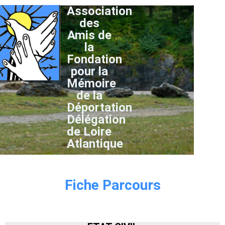
Association
des
Amis de
la
Fondation
pour la
Mémoire
de la
Déportation
Délégation
de Loire
Atlantique
Fiche Parcours