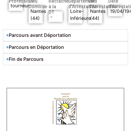
Profession
Lieu
Rattaché
Département
Lieu
Date
tourneur
Domicile
à la
d’Arrestation
d’Arrestation
d’Arrestat
Nantes
Loire-
Nantes
19/04/19
DT
-
(44)
Inférieure
(44)
Parcours avant Déportation
Parcours en Déportation
Fin de Parcours