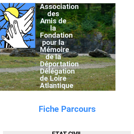
Association
des
Amis de
la
Fondation
pour la
Mémoire
de la
Déportation
Délégation
de Loire
Atlantique
Fiche Parcours
ETAT CIVIL