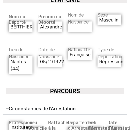
Nom de
Sexe
Nom du
Prénom du
Masculin
Naissance
Déporté
Déporté
BERTHIER
Alexandre
-
Lieu de
Date de
Nationalité
Type de
Française
Naissance
Naissance
Déportation
Nantes
05/11/1922
Répression
(44)
PARCOURS
Circonstances de l'Arrestation
Profession
Lieu
Rattaché
Département
Lieu
Date
Instituteur
Domicile
à la
d’Arrestation
d’Arrestation
d’Arrestat