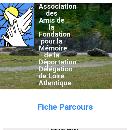
Association
des
Amis de
la
Fondation
pour la
Mémoire
de la
Déportation
Délégation
de Loire
Atlantique
Fiche Parcours