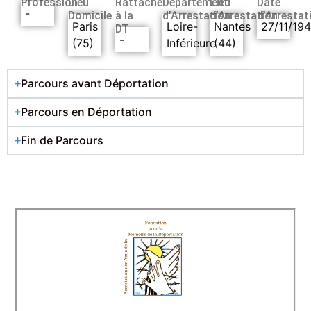
Profession
Lieu
Rattaché
Département
Lieu
Date
-
Domicile
à la
d’Arrestation
d’Arrestation
d’Arrestat
Paris
Loire-
Nantes
27/11/19
DT
-
(75)
Inférieure
(44)
Parcours avant Déportation
Parcours en Déportation
Fin de Parcours