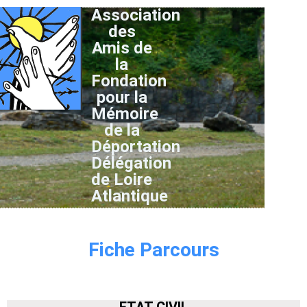
Association
des
Amis de
la
Fondation
pour la
Mémoire
de la
Déportation
Délégation
de Loire
Atlantique
Fiche Parcours
ETAT CIVIL