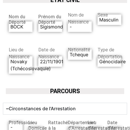
Nom de
Sexe
Nom du
Prénom du
Masculin
Naissance
Déporté
Déporté
BOCK
Sigismond
-
Lieu de
Date de
Nationalité
Type de
Tcheque
Naissance
Naissance
Déportation
Novaky
22/11/1901
Génocidaire
(Tchécoslovaquie)
PARCOURS
Circonstances de l'Arrestation
Profession
Lieu
Rattaché
Département
Lieu
Date
-
Domicile
à la
d’Arrestation
d’Arrestation
d’Arrestat