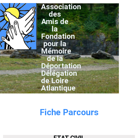
Association
des
Amis de
la
Fondation
pour la
Mémoire
de la
Déportation
Délégation
de Loire
Atlantique
Fiche Parcours
ETAT CIVIL