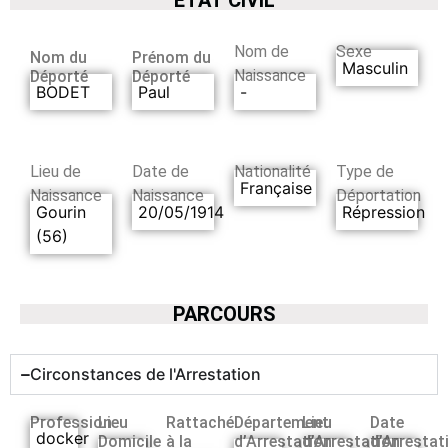
Nom de
Sexe
Nom du
Prénom du
Masculin
Naissance
Déporté
Déporté
BODET
Paul
-
Lieu de
Date de
Nationalité
Type de
Française
Naissance
Naissance
Déportation
Gourin
20/05/1914
Répression
(56)
PARCOURS
Circonstances de l'Arrestation
Profession
Lieu
Rattaché
Département
Lieu
Date
docker
Domicile
à la
d’Arrestation
d’Arrestation
d’Arrestat