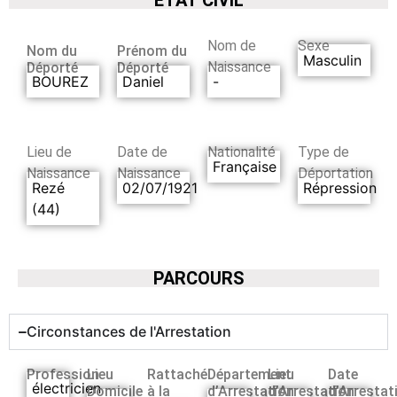
Nom de
Sexe
Nom du
Prénom du
Masculin
Naissance
Déporté
Déporté
BOUREZ
Daniel
-
Lieu de
Date de
Nationalité
Type de
Française
Naissance
Naissance
Déportation
Rezé
02/07/1921
Répression
(44)
PARCOURS
Circonstances de l'Arrestation
Profession
Lieu
Rattaché
Département
Lieu
Date
électricien
Domicile
à la
d’Arrestation
d’Arrestation
d’Arrestat