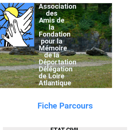
Association
des
Amis de
la
Fondation
pour la
Mémoire
de la
Déportation
Délégation
de Loire
Atlantique
Fiche Parcours
ETAT CIVIL