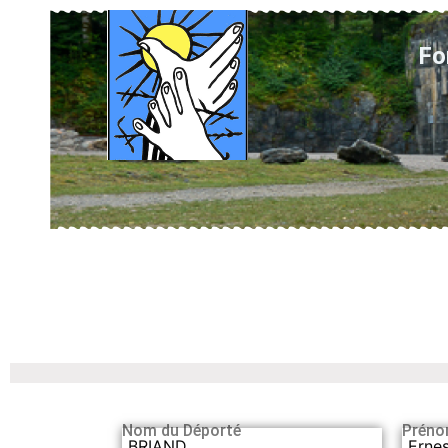
Fo
Nom du Déporté
Préno
BRIAND
Ernes