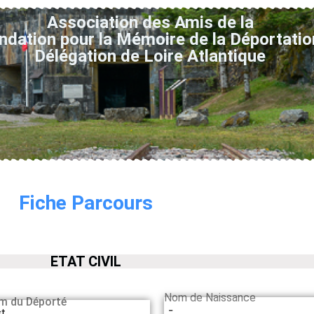
Association des Amis de la
ndation pour la Mémoire de la Déportatio
Délégation de Loire Atlantique
Fiche Parcours
ETAT CIVIL
Nom de Naissance
m du Déporté
-
t