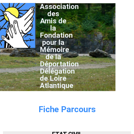
Association
des
Amis de
la
Fondation
pour la
Mémoire
de la
Déportation
Délégation
de Loire
Atlantique
Fiche Parcours