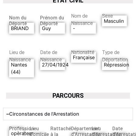
ETAT CIVIL
Nom de
Sexe
Nom du
Prénom du
Masculin
Naissance
Déporté
Déporté
BRIAND
Guy
-
Lieu de
Date de
Nationalité
Type de
Française
Naissance
Naissance
Déportation
Nantes
27/04/1924
Répression
(44)
PARCOURS
Circonstances de l'Arrestation
Profession
Lieu
Rattaché
Département
Lieu
Date
opèrateur
Domicile
à la
d’Arrestation
d’Arrestation
d’Arrestat