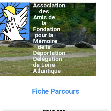
Association
des
Amis de
la
Fondation
pour la
Mémoire
de la
Déportation
Délégation
de Loire
Atlantique
Fiche Parcours