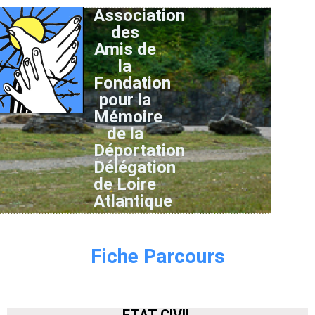
Association
des
Amis de
la
Fondation
pour la
Mémoire
de la
Déportation
Délégation
de Loire
Atlantique
Fiche Parcours
ETAT CIVIL