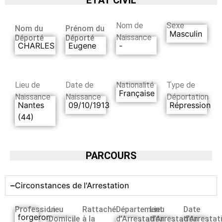
Nom de
Sexe
Nom du
Prénom du
Masculin
Naissance
Déporté
Déporté
CHARLES
Eugene
-
Lieu de
Date de
Nationalité
Type de
Française
Naissance
Naissance
Déportation
Nantes
09/10/1913
Répression
(44)
PARCOURS
Circonstances de l'Arrestation
Profession
Lieu
Rattaché
Département
Lieu
Date
forgeron
Domicile
à la
d’Arrestation
d’Arrestation
d’Arrestat