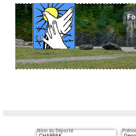
Fo
Nom du Déporté
Préno
CHARPAK
Geor