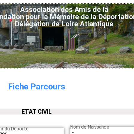
Association des Amis de la
ndation pour la Mémoire de la Déportatio
Délégation de Loire Atlantique
Fiche Parcours
ETAT CIVIL
Nom de Naissance
m du Déporté
-
ges