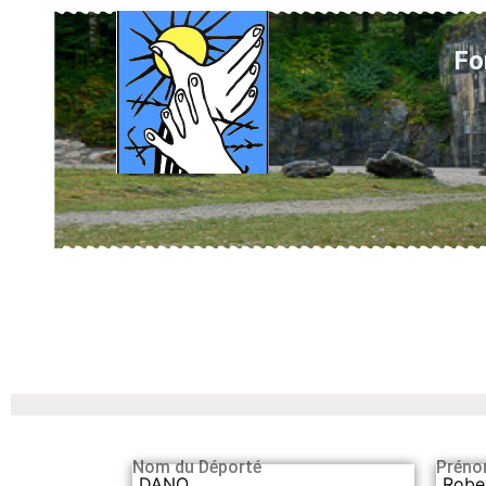
Fo
Nom du Déporté
Préno
DANO
Robe