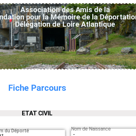
Association des Amis de la
ndation pour la Mémoire de la Déportatio
Délégation de Loire Atlantique
Fiche Parcours
ETAT CIVIL
Nom de Naissance
m du Déporté
-
rt