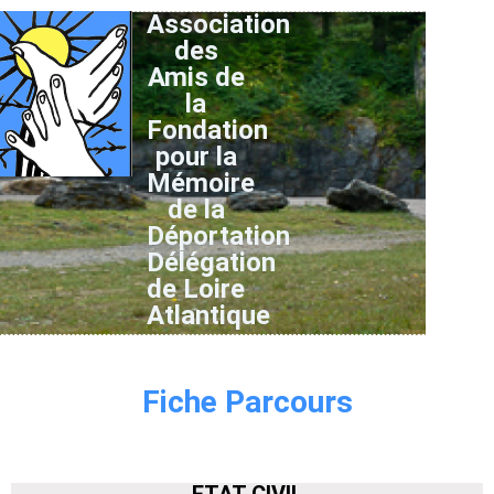
Association
des
Amis de
la
Fondation
pour la
Mémoire
de la
Déportation
Délégation
de Loire
Atlantique
Fiche Parcours
ETAT CIVIL