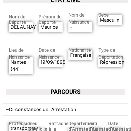
Nom de
Sexe
Nom du
Prénom du
Masculin
Naissance
Déporté
Déporté
DELAUNAY
Maurice
-
Lieu de
Date de
Nationalité
Type de
Française
Naissance
Naissance
Déportation
Nantes
19/09/1895
Répression
(44)
PARCOURS
Circonstances de l'Arrestation
Profession
Lieu
Rattaché
Département
Lieu
Date
transporteur
Domicile
à la
d’Arrestation
d’Arrestation
d’Arrestat