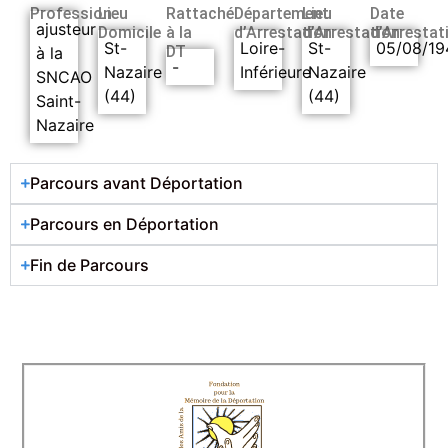
Profession
Lieu
Rattaché
Département
Lieu
Date
ajusteur
Domicile
à la
d’Arrestation
d’Arrestation
d’Arrestat
St-
Loire-
St-
05/08/19
DT
à la
-
Nazaire
Inférieure
Nazaire
SNCAO
(44)
(44)
Saint-
Nazaire
Parcours avant Déportation
Parcours en Déportation
Fin de Parcours