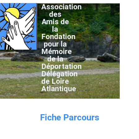
Association
des
Amis de
la
Fondation
pour la
Mémoire
de la
Déportation
Délégation
de Loire
Atlantique
Fiche Parcours