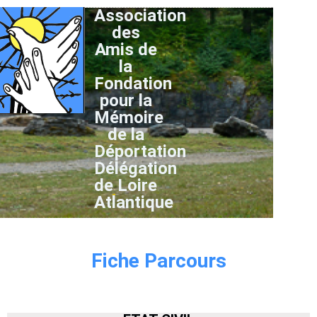
Association
des
Amis de
la
Fondation
pour la
Mémoire
de la
Déportation
Délégation
de Loire
Atlantique
Fiche Parcours