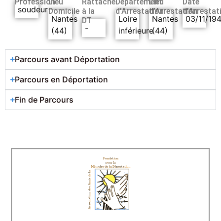
Profession
Lieu
Rattaché
Département
Lieu
Date
soudeur
Domicile
à la
d’Arrestation
d’Arrestation
d’Arrestat
Nantes
Loire
Nantes
03/11/19
DT
-
(44)
inférieure
(44)
Parcours avant Déportation
Parcours en Déportation
Fin de Parcours