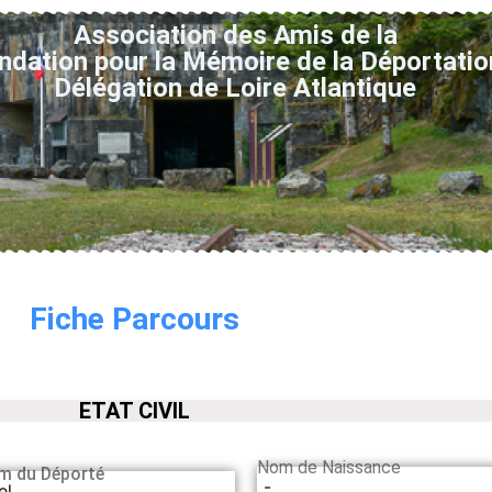
Association des Amis de la
ndation pour la Mémoire de la Déportatio
Délégation de Loire Atlantique
Fiche Parcours
ETAT CIVIL
Nom de Naissance
m du Déporté
-
el