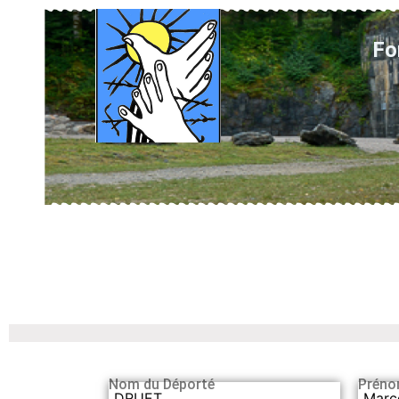
Fo
Nom du Déporté
Préno
DRUET
Marc