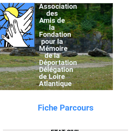
Association
des
Amis de
la
Fondation
pour la
Mémoire
de la
Déportation
Délégation
de Loire
Atlantique
Fiche Parcours