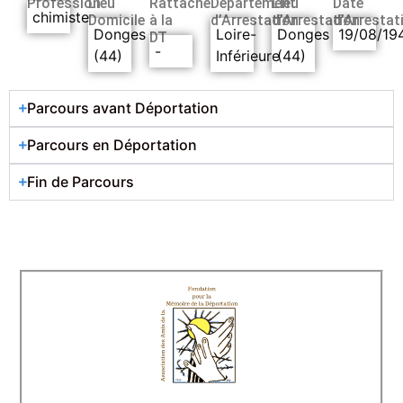
Profession
Lieu
Rattaché
Département
Lieu
Date
chimiste
Domicile
à la
d’Arrestation
d’Arrestation
d’Arrestat
Donges
Loire-
Donges
19/08/19
DT
-
(44)
Inférieure
(44)
Parcours avant Déportation
Parcours en Déportation
Fin de Parcours