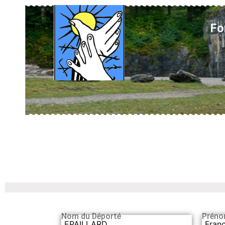
Fo
Nom du Déporté
Préno
EPAILLARD
Franc