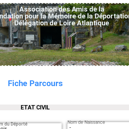
Association des Amis de la
ndation pour la Mémoire de la Déportatio
Délégation de Loire Atlantique
Fiche Parcours
ETAT CIVIL
Nom de Naissance
m du Déporté
-
ois