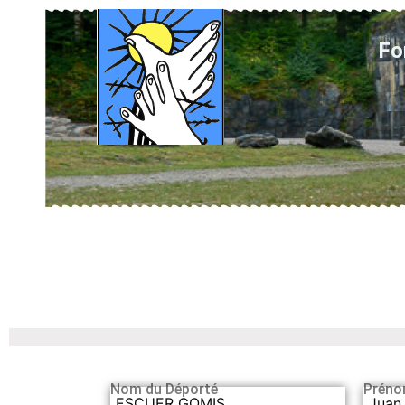
Fo
Nom du Déporté
Préno
ESCUER GOMIS
Juan