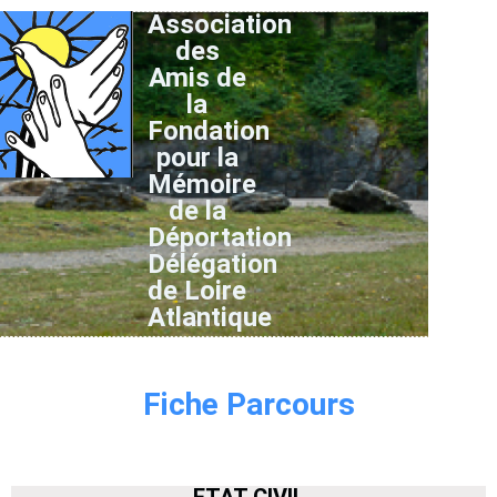
Association
des
Amis de
la
Fondation
pour la
Mémoire
de la
Déportation
Délégation
de Loire
Atlantique
Fiche Parcours
ETAT CIVIL