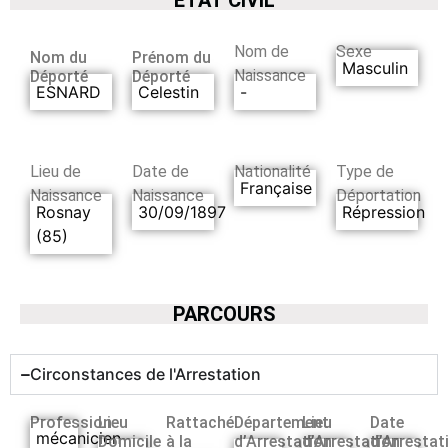
Nom de
Sexe
Nom du
Prénom du
Masculin
Naissance
Déporté
Déporté
ESNARD
Celestin
-
Lieu de
Date de
Nationalité
Type de
Française
Naissance
Naissance
Déportation
Rosnay
30/09/1897
Répression
(85)
PARCOURS
Circonstances de l'Arrestation
Profession
Lieu
Rattaché
Département
Lieu
Date
mécanicien
Domicile
à la
d’Arrestation
d’Arrestation
d’Arrestat