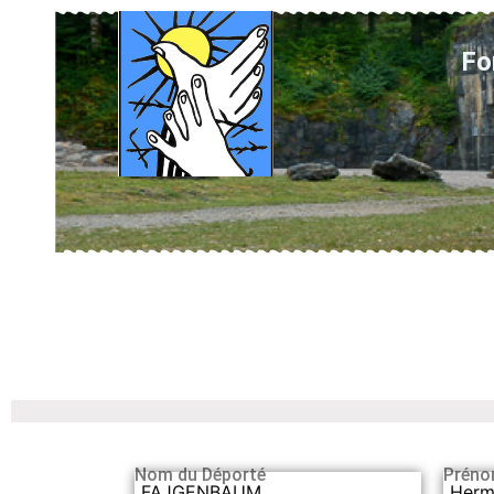
Fo
Nom du Déporté
Préno
FAJGENBAUM
Herm