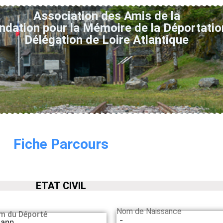
Association des Amis de la
ndation pour la Mémoire de la Déportatio
Délégation de Loire Atlantique
Fiche Parcours
ETAT CIVIL
Nom de Naissance
m du Déporté
-
ann