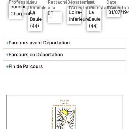
Profession
Lieu
Rattaché
Département
Lieu
Date
boucher
Domicile
à la
d’Arrestation
d’Arrestation
d’Arrestat
La
Loire-
La
31/07/19
DT
Charpentier
-
Baule
Inférieure
Baule
(44)
(44)
Parcours avant Déportation
Parcours en Déportation
Fin de Parcours