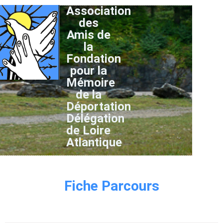
Association
des
Amis de
la
Fondation
pour la
Mémoire
de la
Déportation
Délégation
de Loire
Atlantique
Fiche Parcours