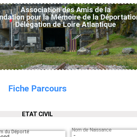
Association des Amis de la
ndation pour la Mémoire de la Déportatio
Délégation de Loire Atlantique
Fiche Parcours
ETAT CIVIL
Nom de Naissance
m du Déporté
-
mond