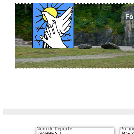
Fo
Nom du Déporté
Préno
GARREAU
Ray