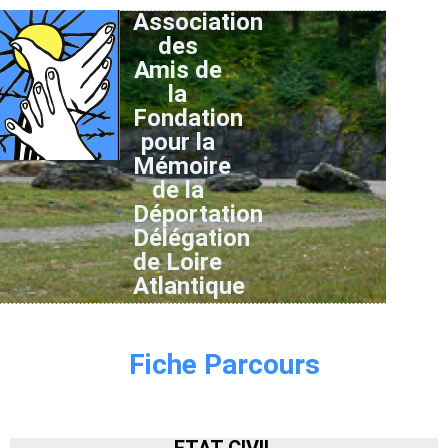
Association
des
Amis de
la
Fondation
pour la
Mémoire
de la
Déportation
Délégation
de Loire
Atlantique
Fiche Parcours
ETAT CIVIL