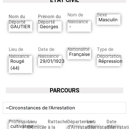
Nom de
Sexe
Nom du
Prénom du
Masculin
Naissance
Déporté
Déporté
GAUTIER
Georges
-
Lieu de
Date de
Nationalité
Type de
Française
Naissance
Naissance
Déportation
Rougé
29/01/1923
Répression
(44)
PARCOURS
Circonstances de l'Arrestation
Profession
Lieu
Rattaché
Département
Lieu
Date
cultivateur
Domicile
à la
d’Arrestation
d’Arrestation
d’Arrestat